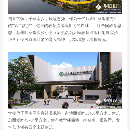
甪直古镇，千载水乡，底蕴悠扬。作为一代师表叶圣陶老先生
的“第二故乡”，这里的教育流淌着相同的血脉——叶圣陶教育思
想，苏州叶圣陶实验小学（后更名为人民教育出版社附属实验
小学）便汲取着叶老的育人精神，启智增慧，培根铸魂。
学校位于吴中区甪直镇吴淞路，占地面积约33460平方米，建筑
总面积约49704平方米，建有教学楼四幢、综合楼、报告厅、食
堂艺体楼共四个主题建筑。